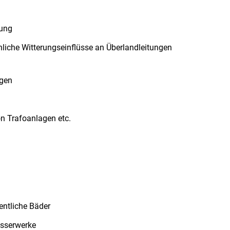
bung
liche Witterungseinflüsse an Überlandleitungen
agen
n Trafoanlagen etc.
entliche Bäder
asserwerke