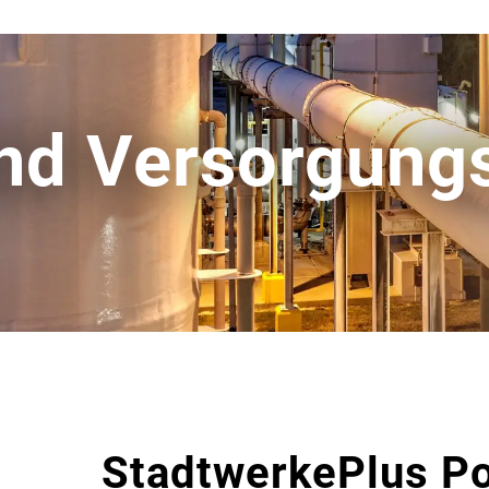
nd Versor­gungs
StadtwerkePlus Po