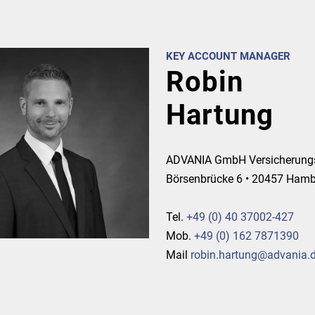
KEY ACCOUNT MANAGER
Robin
Hartung
ADVANIA GmbH Versicherung
Börsenbrücke 6 • 20457 Ham
Tel.
+49 (0) 40 37002-427
Mob.
+49 (0)
162 7871390
Mail
robin.hartung@advania.