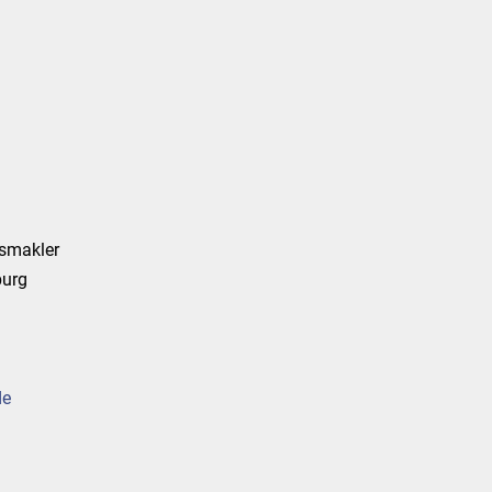
smakler
burg
de