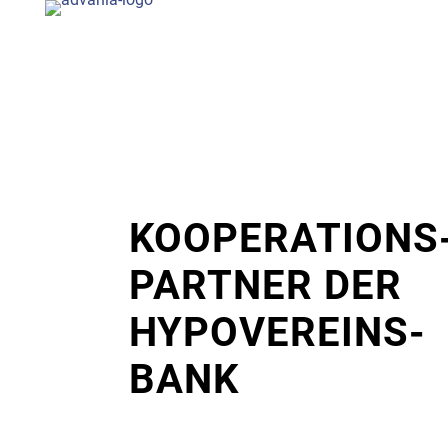
KO­OPERA­TIONS
PART­NER DER
HYPO­VEREINS­
BANK